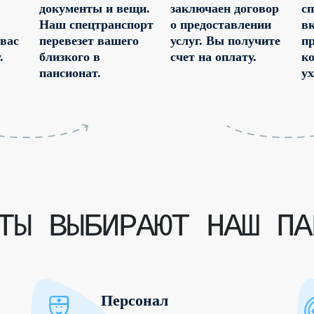
документы и вещи.
заключаен договор
с
Наш спецтранспорт
о предоставлении
в
 вас
перевезет вашего
услуг. Вы получите
п
.
близкого в
счет на оплату.
к
пансионат.
ух
Ы ВЫБИРАЮТ НАШ ПА
Персонал