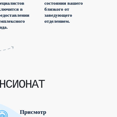
пециалистов
состоянии вашего
ключится в
близкого от
редоставлении
заведующего
омплексного
отделением.
ода.
НСИОНАТ
Присмотр