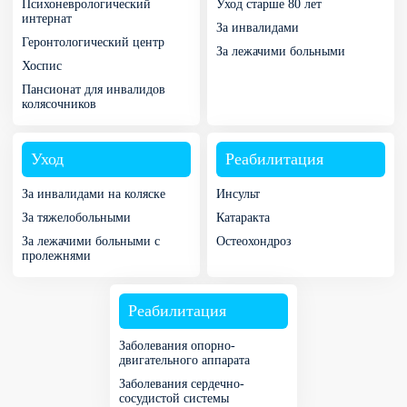
Психоневрологический
Уход старше 80 лет
интернат
За инвалидами
Геронтологический центр
За лежачими больными
Хоспис
Пансионат для инвалидов
колясочников
Уход
Реабилитация
За инвалидами на коляске
Инсульт
За тяжелобольными
Катаракта
За лежачими больными с
Остеохондроз
пролежнями
Реабилитация
Заболевания опорно-
двигательного аппарата
Заболевания сердечно-
сосудистой системы