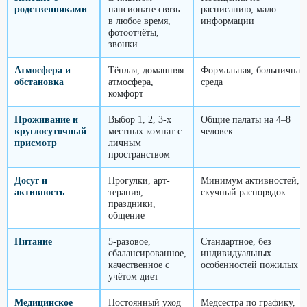
родственниками
пансионате связь
расписанию, мало
в любое время,
информации
фотоотчёты,
звонки
Атмосфера и
Тёплая, домашняя
Формальная, больничная
обстановка
атмосфера,
среда
комфорт
Проживание и
Выбор 1, 2, 3-х
Общие палаты на 4–8
круглосуточный
местных комнат с
человек
присмотр
личным
пространством
Досуг и
Прогулки, арт-
Минимум активностей,
активность
терапия,
скучный распорядок
праздники,
общение
Питание
5-разовое,
Стандартное, без
сбалансированное,
индивидуальных
качественное с
особенностей пожилых
учётом диет
Медицинское
Постоянный уход
Медсестра по графику,