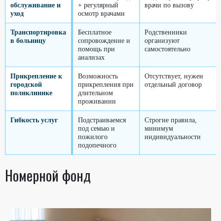
обслуживание и
+ регулярный
врачи по вызову
уход
осмотр врачами
Транспортировка
Бесплатное
Родственники
в больницу
сопровождение и
организуют
помощь при
самостоятельно
анализах
Прикрепление к
Возможность
Отсутствует, нужен
городской
прикрепления при
отдельный договор
поликлинике
длительном
проживании
Гибкость услуг
Подстраиваемся
Строгие правила,
под семью и
минимум
пожилого
индивидуальности
подопечного
Номерной фонд